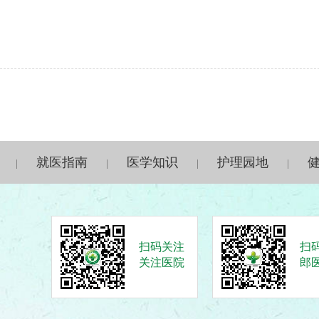
就医指南
医学知识
护理园地
|
|
|
|
扫码关注
扫
关注医院
郎