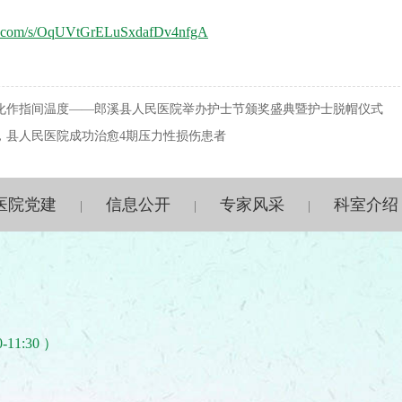
.qq.com/s/OqUVtGrELuSxdafDv4nfgA
化作指间温度——郎溪县人民医院举办护士节颁奖盛典暨护士脱帽仪式
，县人民医院成功治愈4期压力性损伤患者
1
2
医院党建
信息公开
专家风采
科室介绍
|
|
|
-11:30 ）