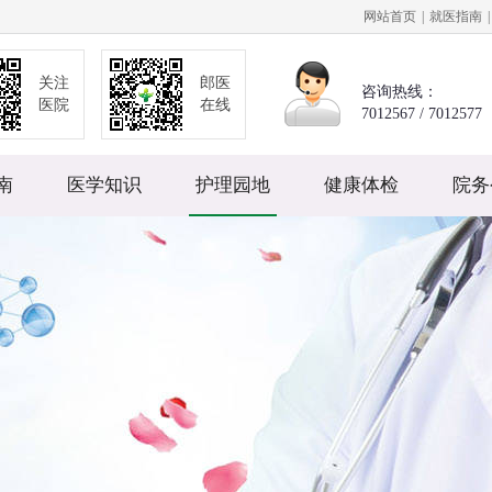
网站首页
|
就医指南
|
关注
郎医
咨询热线：
医院
在线
7012567 / 7012577
南
医学知识
护理园地
健康体检
院务