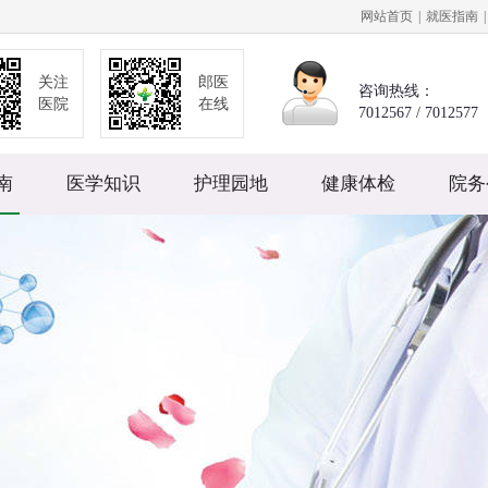
网站首页
|
就医指南
|
关注
郎医
咨询热线：
医院
在线
7012567 / 7012577
南
医学知识
护理园地
健康体检
院务