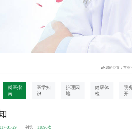
您的位置：
首页
就医指
医学知
护理园
健康体
院
南
识
地
检
开
知
017-01-29
浏览：
11896次