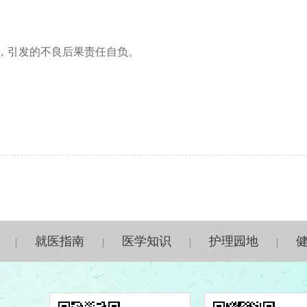
，引发的不良后果责任自负。
就医指南
医学知识
护理园地
|
|
|
|