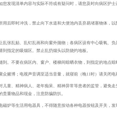
如您发现清单内容与实际不符或有疑问时，请您及时向病区护士
所用后即时冲洗，禁止向下水道和大便池内丢弃易堵塞物体，以
止乱张乱贴、乱钉乱画和向窗外抛物；各病区设有中心吸氧、负
请到指定的吸烟区。禁止乱扔烟头以防烧灼地板。
随到。不要在病区内、窗户、楼梯间晾晒衣物，到指定的地点晾
聚众赌博；电视声音调至适当音量，就寝前（晚11时）请关闭电
对儿童、精神病人、老年痴呆、精神异常等患者的监管，避免走
的贵重物品和现金，注意防骗防扒。
电磁炉等生活用电器具，不得随意按动各种电器按钮及开关，发