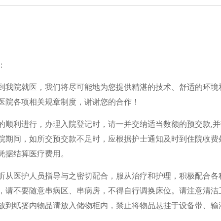
：
到我院就医，我们将尽可能地为您提供精湛的技术、舒适的环境
1
2
医院各项相关规章制度，谢谢您的合作！
的顺利进行，办理入院登记时，请一并交纳适当数额的预交款,
院期间，如所交预交款不足时，应根据护士通知及时到住院收费
凭据结算医疗费用。
听从医护人员指导与之密切配合，服从治疗和护理，积极配合各
，请不要随意串病区、串病房，不得自行调换床位。请注意清洁
放到纸篓内物品请放入储物柜内，禁止将物品悬挂于设备带、输