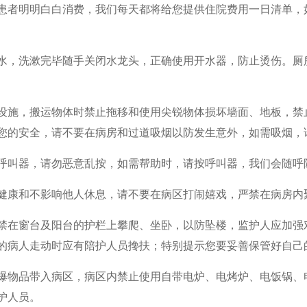
患者明明白白消费，我们每天都将给您提供住院费用一日清单，
水，洗漱完毕随手关闭水龙头，正确使用开水器，防止烫伤。厕
设施，搬运物体时禁止拖移和使用尖锐物体损坏墙面、地板，禁
您的安全，请不要在病房和过道吸烟以防发生意外，如需吸烟，
呼叫器，请勿恶意乱按，如需帮助时，请按呼叫器，我们会随呼
健康和不影响他人休息，请不要在病区打闹嬉戏，严禁在病房内
禁在窗台及阳台的护栏上攀爬、坐卧，以防坠楼，监护人应加强
的病人走动时应有陪护人员搀扶；特别提示您要妥善保管好自己
爆物品带入病区，病区内禁止使用自带电炉、电烤炉、电饭锅、
护人员。