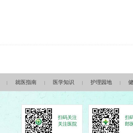
就医指南
医学知识
护理园地
|
|
|
|
扫码关注
扫
关注医院
郎